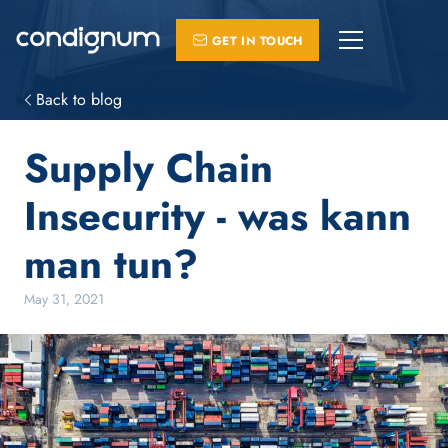
GET IN TOUCH
PLATFORM
Back to blog
GRC Management
Supply Chain
Insecurity - was kann
Attack Surface Management
man tun?
Supply Chain Management
May 31, 2021
SERVICES