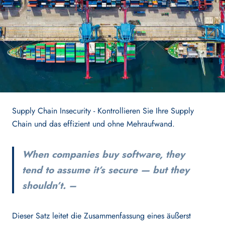
Secure Architecture
Secure Engineering
Information Security
Security Testing
Supply Chain Insecurity - Kontrollieren Sie Ihre Supply
Chain und das effizient und ohne Mehraufwand.
SOLUTIONS
When companies buy software, they
tend to assume it’s secure — but they
NIS(2)
shouldn’t. –
ISO 27001
Dieser Satz leitet die Zusammenfassung eines äußerst