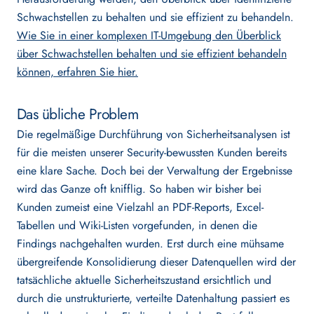
Schwachstellen zu behalten und sie effizient zu behandeln.
CRA
Wie Sie in einer komplexen IT-Umgebung den Überblick
über Schwachstellen behalten und sie effizient behandeln
können, erfahren Sie hier.
RESSOURCEN
Das übliche Problem
Die regelmäßige Durchführung von Sicherheitsanalysen ist
Blog
für die meisten unserer Security-bewussten Kunden bereits
eine klare Sache. Doch bei der Verwaltung der Ergebnisse
Webinare
wird das Ganze oft knifflig. So haben wir bisher bei
Kunden zumeist eine Vielzahl an PDF-Reports, Excel-
Tabellen und Wiki-Listen vorgefunden, in denen die
Findings nachgehalten wurden. Erst durch eine mühsame
UNTERNEHMEN
übergreifende Konsolidierung dieser Datenquellen wird der
tatsächliche aktuelle Sicherheitszustand ersichtlich und
durch die unstrukturierte, verteilte Datenhaltung passiert es
Über Uns