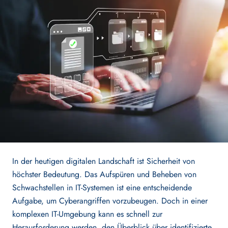
Secure Architecture
Secure Engineering
Information Security
Security Testing
SOLUTIONS
In der heutigen digitalen Landschaft ist Sicherheit von
höchster Bedeutung. Das Aufspüren und Beheben von
NIS(2)
Schwachstellen in IT-Systemen ist eine entscheidende
Aufgabe, um Cyberangriffen vorzubeugen. Doch in einer
ISO 27001
komplexen IT-Umgebung kann es schnell zur
Herausforderung werden, den Überblick über identifizierte