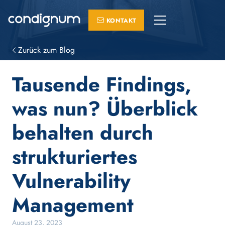
KONTAKT
PLATTFORM
Zurück zum Blog
GRC managen
Tausende Findings,
was nun? Überblick
Attack Surface managen
behalten durch
Supply Chain managen
strukturiertes
Vulnerability
PROFESSIONAL SERVICES
Management
August 23, 2023