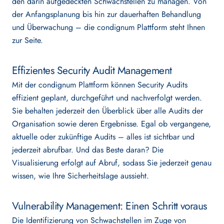
den darin aufgedeckten Schwachstellen zu managen. Von
der Anfangsplanung bis hin zur dauerhaften Behandlung
und Überwachung – die condignum Plattform steht Ihnen
Customer Stories
zur Seite.
Karriere
Effizientes Security Audit Management
Mit der condignum Plattform können Security Audits
Partner werden
effizient geplant, durchgeführt und nachverfolgt werden.
Sie behalten jederzeit den Überblick über alle Audits der
Organisation sowie deren Ergebnisse. Egal ob vergangene,
aktuelle oder zukünftige Audits – alles ist sichtbar und
jederzeit abrufbar. Und das Beste daran? Die
Deutsch
English
Visualisierung erfolgt auf Abruf, sodass Sie jederzeit genau
wissen, wie Ihre Sicherheitslage aussieht.
Vulnerability Management: Einen Schritt voraus
Die Identifizierung von Schwachstellen im Zuge von